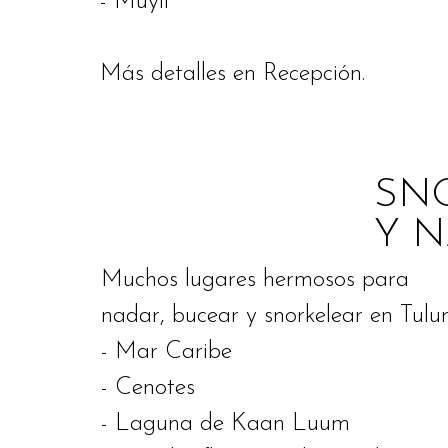
- Muyil
Más detalles en Recepción.
SN
Y 
Muchos lugares hermosos para
nadar, bucear y snorkelear en Tulu
- Mar Caribe
- Cenotes
- Laguna de Kaan Luum