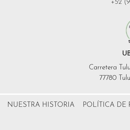
+52 (9
U
Carretera Tul
77780 Tul
NUESTRA HISTORIA
POLÍTICA DE