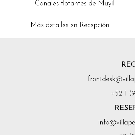
- Canales flotantes de Muyil
Más detalles en Recepción.
RE
frontdesk@vill
+52 1 (
RESE
info@villap