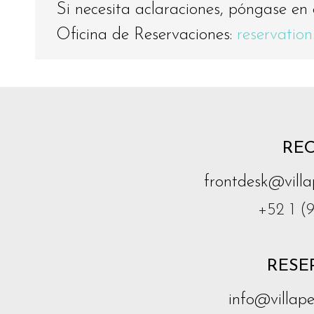
Si necesita aclaraciones, póngase en
Oficina de Reservaciones:
reservatio
RE
frontdesk@vill
+52 1 (
RESE
info@villap