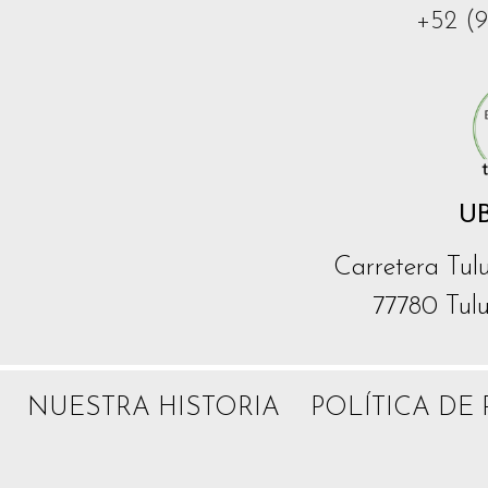
+52 (9
U
Carretera Tul
77780 Tul
NUESTRA HISTORIA
POLÍTICA DE